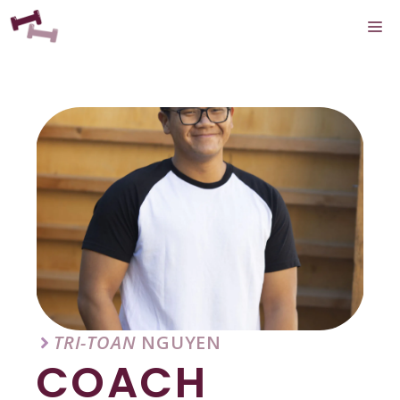
Aller
M
au
contenu
TRI-TOAN
NGUYEN
COACH